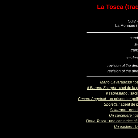
La Tosca (trad
Suivi
La Monnaie (B
cond
di
tran
set des
revision of the dir
revision of the dir
Mario Cavaradossi :
pe
Il Barone Scarpia :
chef de la 
Il sagrestano :
sacr
Cesare Angelotti :
un prisonnier pol
Spoletta :
agent de p
Sciarrone :
gend
Un carceriere :
ge
Floria Tosca :
une cantatrice cé
Un pastore :
b