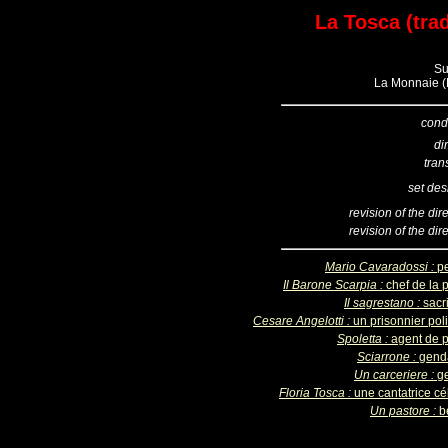
La Tosca (trad
Su
La Monnaie (B
cond
di
tran
set des
revision of the dir
revision of the dir
Mario Cavaradossi :
pe
Il Barone Scarpia :
chef de la 
Il sagrestano :
sacr
Cesare Angelotti :
un prisonnier pol
Spoletta :
agent de p
Sciarrone :
gend
Un carceriere :
ge
Floria Tosca :
une cantatrice cé
Un pastore :
b