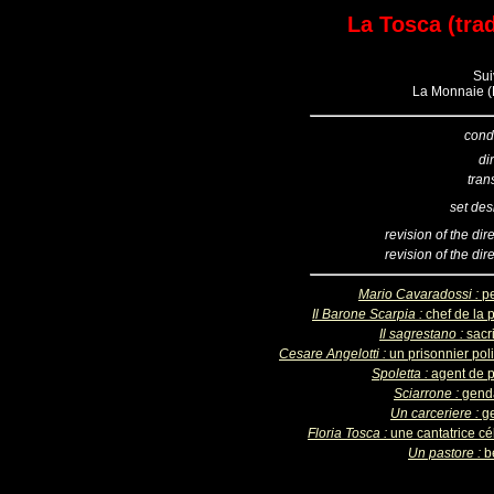
La Tosca (trad
Sui
La Monnaie (B
cond
di
tran
set des
revision of the dir
revision of the dir
Mario Cavaradossi :
pe
Il Barone Scarpia :
chef de la 
Il sagrestano :
sacr
Cesare Angelotti :
un prisonnier pol
Spoletta :
agent de p
Sciarrone :
gend
Un carceriere :
ge
Floria Tosca :
une cantatrice cé
Un pastore :
b