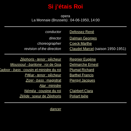
Si j'étais Roi
opera
La Monnaie (Brussels) : 04-06-1950, 14:00
conductor
Defossez René
director
Dalman Georges
choreographer
Coeck Marthe
revision of the direction
Claudel Marcel
(saison 1950-1951)
Zéphoris - tenor :
pêcheur
Regnier Eugène
Moussoul - baritone :
roi de Goa
Delmarche Ernest
Kadoor - bass :
cousin et ministre du roi
Plumat Richard
Piféar - tenor :
pêcheur
Barthel Francis
Zizel - bass :
magistrat
Piergyl Jacques
Atar :
ministre
Néméa :
cousine du roi
Clairbert Clara
Zélide :
soeur de Zéphoris
Poliart Isèle
dancer