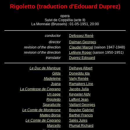
Rigoletto (traduction d'Edouard Duprez)
opera
Suivi de Coppélia (acte II)
La Monnaie (Brussels) : 01-05-1951, 20:00
conductor
Defossez René
director
Dalman Georges
revision of the direction
Claudel Marcel
(saison 1947-1948)
revision of the direction
Lefèvre Roger
(saison 1950-1951)
translator
Duprez Edouard
Le Duc de Mantoue
Delhaye Albert
Gilda
Doneddu Ida
Madeleine
Varly Renée
Joana
Ramakers Line
La Comtesse de Ceprano
Jacobs Julia
Un page
Keyseler Aldy
Rigoletto
Laffont Jean
Sparafucile
Vaillant Georges
Le Comte de Monterone
Bouvier Gabriel
Matteo Borsa
Barthel Francis
Le Comte de Ceprano
Salès Jules
Marcello
Plumat Richard