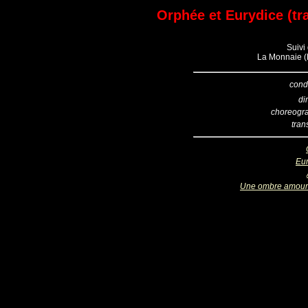
Orphée et Eurydice (tr
Suivi 
La Monnaie (B
cond
di
choreogr
tran
Eur
Une ombre amou