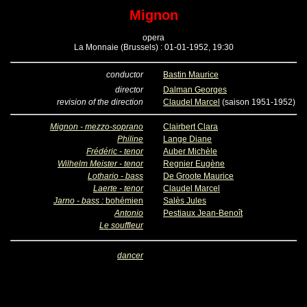
Mignon
opera
La Monnaie (Brussels) : 01-01-1952, 19:30
conductor
Bastin Maurice
director
Dalman Georges
revision of the direction
Claudel Marcel
(saison 1951-1952)
Mignon - mezzo-soprano
Clairbert Clara
Philine
Lange Diane
Frédéric - tenor
Auber Michèle
Wilhelm Meister - tenor
Regnier Eugène
Lothario - bass
De Groote Maurice
Laerte - tenor
Claudel Marcel
Jarno - bass :
bohémien
Salès Jules
Antonio
Pestiaux Jean-Benoît
Le souffleur
dancer