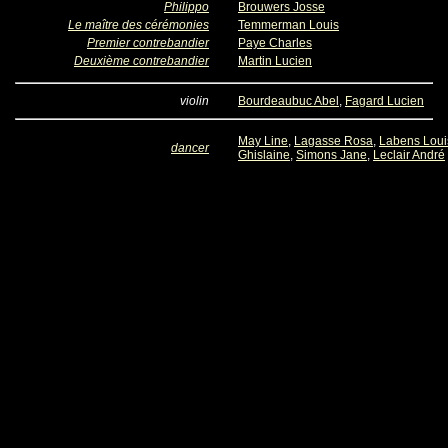
Philippo
Brouwers Josse
Le maître des cérémonies
Temmerman Louis
Premier contrebandier
Paye Charles
Deuxième contrebandier
Martin Lucien
violin
Bourdeaubuc Abel
,
Fagard Lucien
May Line
,
Lagasse Rosa
,
Labens Loui
dancer
Ghislaine
,
Simons Jane
,
Leclair André