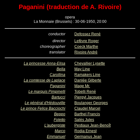
Paganini (traduction de A. Rivoire)
opera
La Monnaie (Brussels) : 30-06-1950, 20:00
conductor
Defossez René
director
Lefèvre Roger
choreographer
Coeck Marthe
translator
Rivoire André
La princesse Anna-Elisa
Chevallier Lysette
Bella
May Line
Carollina
Ramakers Line
La comtesse de Laplace
Danlée Gilberte
Paganini
Mage Mr.
Le marquis Pimpinelli
Tobelli René
Bartucci
Piergyl Jacques
Le général d'Hédouville
Boulanger Georges
Le prince Felice Bacciochi
Claudel Marcel
Beppo
Barthel Francis
Foletto
Salès Jules
L'aubergiste
Pestiaux Jean-Benoît
Marco
Rodia Ernest
Emmanuel
Germanus Jean