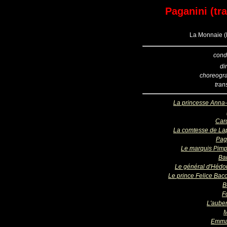
Paganini (tra
La Monnaie (B
cond
di
choreogr
tran
La princesse Anna-
Caro
La comtesse de La
Pag
Le marquis Pimpi
Bar
Le général d'Hédou
Le prince Felice Bacc
B
F
L'auber
M
Emma