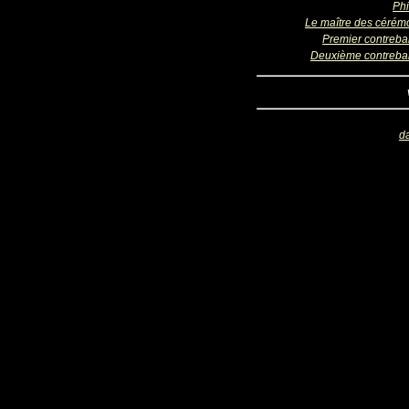
Phi
Le maître des cérém
Premier contreba
Deuxième contreba
d