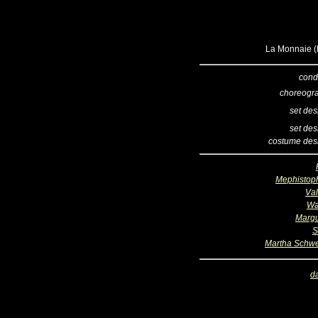
La Monnaie (B
cond
choreogr
set des
set des
costume des
Mephistop
Val
Wa
Margu
S
Martha Schwe
d