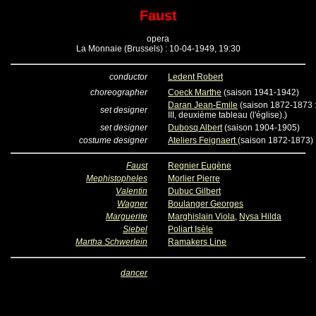
Faust
opera
La Monnaie (Brussels) : 10-04-1949, 19:30
conductor
Ledent Robert
choreographer
Coeck Marthe
(saison 1941-1942)
Daran Jean-Emile
(saison 1872-1873 : 
set designer
III, deuxième tableau (l'église).)
set designer
Dubosq Albert
(saison 1904-1905)
costume designer
Ateliers Feignaert
(saison 1872-1873)
Faust
Regnier Eugène
Mephistopheles
Morlier Pierre
Valentin
Dubuc Gilbert
Wagner
Boulanger Georges
Marguerite
Marghislain Viola
,
Nysa Hilda
Siebel
Poliart Isèle
Martha Schwerlein
Ramakers Line
dancer