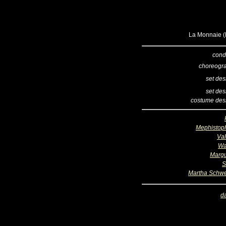
La Monnaie (B
cond
choreogr
set des
set des
costume des
Mephistop
Val
Wa
Margu
S
Martha Schwe
d