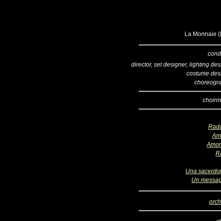
La Monnaie (B
cond
director, set designer, lighting de
costume des
choreogr
choirm
Rad
Am
Amon
R
Una sacerdo
Un messa
orch