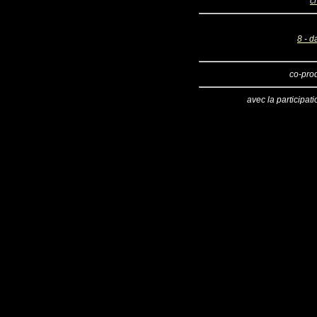
c
8 - d
co-pro
avec la participat