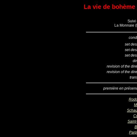
La vie de bohème (
Suivi 
La Monnaie (B
cond
set des
set des
set des
di
revision of the dir
revision of the dir
tran
première en présen
Rodo
M
Scha
Co
Saint
B
Parp