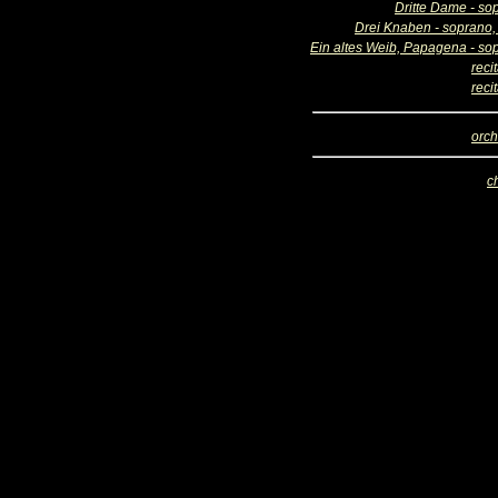
Dritte Dame - so
Drei Knaben - soprano, 
Ein altes Weib, Papagena - so
reci
reci
orch
c