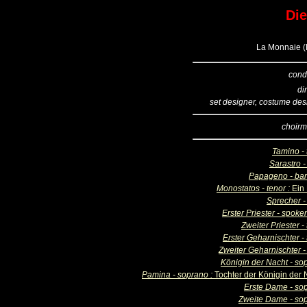
Die
La Monnaie (B
cond
di
set designer, costume des
choirm
Tamino - 
Sarastro -
Papageno - bar
Monostatos - tenor :
Ein
Sprecher -
Erster Priester - spoke
Zweiter Priester -
Erster Geharnischter -
Zweiter Geharnischter -
Königin der Nacht - so
Pamina - soprano :
Tochter der Königin der 
Erste Dame - so
Zweite Dame - so