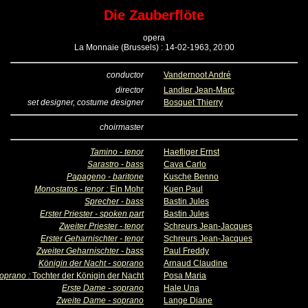
Die Zauberflöte
opera
La Monnaie (Brussels) : 14-02-1963, 20:00
conductor
Vandernoot André
director
Landier Jean-Marc
set designer, costume designer
Bosquet Thierry
choirmaster
Tamino - tenor
Haefliger Ernst
Sarastro - bass
Cava Carlo
Papageno - baritone
Kusche Benno
Monostatos - tenor :
Ein Mohr
Kuen Paul
Sprecher - bass
Bastin Jules
Erster Priester - spoken part
Bastin Jules
Zweiter Priester - tenor
Schreurs Jean-Jacques
Erster Geharnischter - tenor
Schreurs Jean-Jacques
Zweiter Geharnischter - bass
Paul Freddy
Königin der Nacht - soprano
Arnaud Claudine
oprano :
Tochter der Königin der Nacht
Posa Maria
Erste Dame - soprano
Hale Una
Zweite Dame - soprano
Lange Diane