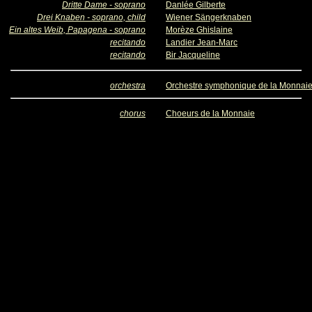
Dritte Dame - soprano
Danlée Gilberte
Drei Knaben - soprano, child
Wiener Sängerknaben
Ein altes Weib, Papagena - soprano
Morèze Ghislaine
recitando
Landier Jean-Marc
recitando
Bir Jacqueline
orchestra
Orchestre symphonique de la Monnai
chorus
Choeurs de la Monnaie