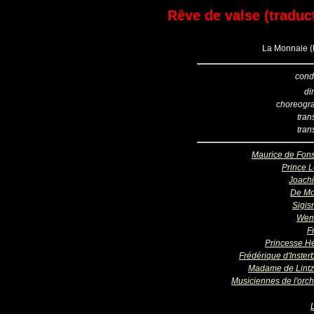
Rêve de valse (traduct
La Monnaie (B
cond
di
choreogr
tran
tran
Maurice de Fon
Prince L
Joachi
De Mo
Sigi
Wen
F
Princesse H
Frédérique d'Inster
Madame de Lint
Musiciennes de l'orch