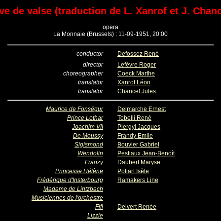
ve de valse (traduction de L. Xanrof et J. Chanc
opera
La Monnaie (Brussels) : 11-09-1951, 20:00
conductor
Defossez René
director
Lefèvre Roger
choreographer
Coeck Marthe
translator
Xanrof Léon
translator
Chancel Jules
Maurice de Fonségur
Delmarche Ernest
Prince Lothar
Tobelli René
Joachim VII
Piergyl Jacques
De Moussy
Frandy Emile
Sigismond
Bouvier Gabriel
Wendolin
Pestiaux Jean-Benoît
Franzy
Daubert Maryse
Princesse Hélène
Poliart Isèle
Frédérique d'Insterbourg
Ramakers Line
Madame de Lintzbach
Musiciennes de l'orchestre
Fifi
Delvert Renée
Lizzie