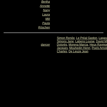
Bertha
Annette
Nany
Laura
Mili
Paula
Röschen
Simon Renée
,
Le Préal Gaston
,
Lagas
Simons Jane
,
Labens Louise
,
David Mi
dancer
Dolorès
,
Morena Marcia
,
Heux Raymo
Jacques
,
Mouhedin Henri
,
Poels Arnol
Charles
,
De Leuze Jean