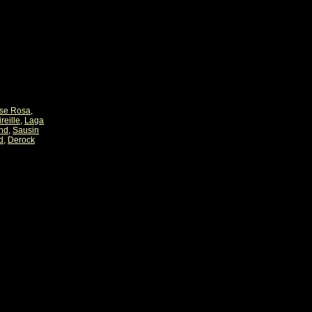
se Rosa
,
reille
,
Laga
nd
,
Sausin
d
,
Derock