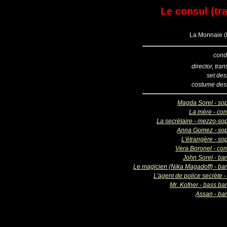
Le consul (tr
La Monnaie (B
cond
director, tran
set des
costume des
Magda Sorel - so
La mère - con
La secrétaire - mezzo-so
Anna Gomez - so
L'étrangère - so
Vera Boronel - con
John Sorel - bar
Le magicien (Nika Magadoff) - bar
L'agent de police secrète 
Mr. Kofner - bass ba
Assan - bar