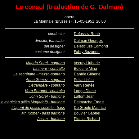
Le consul (traduction de G. Dalman)
opera
La Monnaie (Brussels) : 15-05-1951, 20:00
conductor
Defossez René
director, translator
Dalman Georges
set designer
Delescluze Edmond
costume designer
Fabry Suzanne
Magda Sorel - soprano
Vecray Huberte
La mère - contralto
Bolotine Mina
La secrétaire - mezzo-soprano
Danlée Gilberte
Anna Gomez - soprano
Poliart Isèle
L'étrangère - soprano
Varly Renée
Vera Boronel - contralto
Lange Diane
John Sorel - baritone
Laffont Jean
Le magicien (Nika Magadoff) - baritone
Delmarche Ernest
L'agent de police secrète - bass
De Groote Maurice
Mr. Kofner - bass baritone
Bouvier Gabriel
Assan - baritone
Plumat Richard