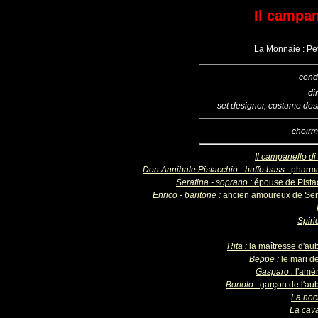
Il campan
La Monnaie : Pet
cond
di
set designer, costume des
choirm
Il campanello di
Don Annibale Pistacchio - buffo bass :
pharm
Serafina - soprano :
épouse de Pista
Enrico - baritone :
ancien amoureux de Ser
Spiri
Rita :
la maîtresse d'au
Beppe :
le mari d
Gasparo :
l'amé
Bortolo :
garçon de l'au
La noc
La cava