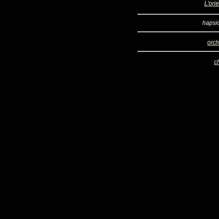
L'ori
hapsi
orch
c