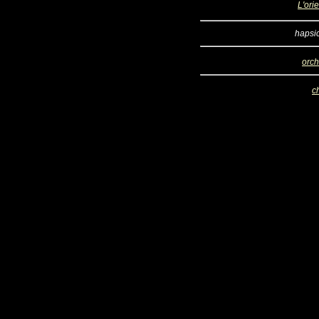
L'ori
hapsi
orch
c