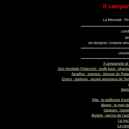
Il campan
La Monnaie : Pet
cond
di
set designer, costume des
choirm
Il campanello di
Don Annibale Pistacchio - buffo bass :
pharm
Serafina - soprano :
épouse de Pista
Enrico - baritone :
ancien amoureux de Ser
Spiri
Rita :
la maîtresse d'au
Beppe :
le mari d
Gasparo :
l'amé
Bortolo :
garçon de l'au
La noc
La cava