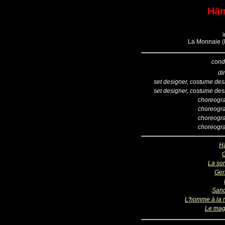
Hän
La Monnaie (B
cond
di
set designer, costume des
set designer, costume des
choreogr
choreogr
choreogr
choreogr
H
G
La sor
Ger
San
L'homme à la 
Le mag