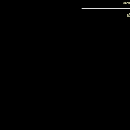
orch
c