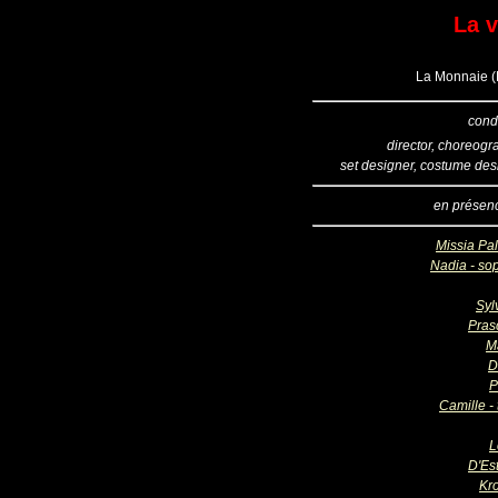
La 
La Monnaie (B
cond
director, choreogr
set designer, costume des
en présen
Missia Pal
Nadia - so
Syl
Pras
M
D
P
Camille -
L
D'Est
Kr