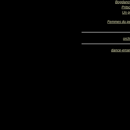
Bogdano
Prits
Un g
Femmes du p
orch
dance-ens