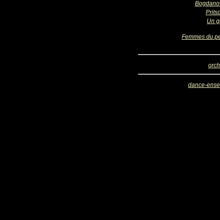
Bogdano
Prits
Un g
Femmes du p
orch
dance-ens