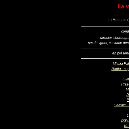
La 
La Monnaie (B
cond
director, choreogr
set designer, costume des
en présen
Missia Pal
Nadia - so
Syl
Pras
M
D
P
Camille -
L
D'Est
Kr