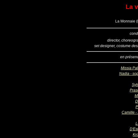
La 
La Monnaie (B
cond
director, choreogr
set designer, costume des
en présen
Missia Pal
Nadia - so
Syl
Pras
M
D
P
Camille -
L
D'Est
Kr