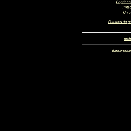
Bogdano
Prits
Un g
Femmes du p
orch
dance-ens