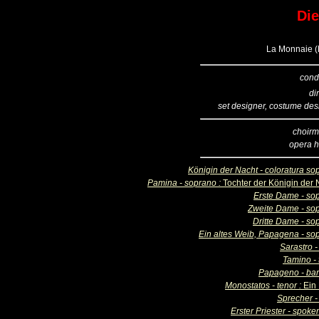
Die
La Monnaie (B
cond
di
set designer, costume des
choirm
opera 
Königin der Nacht - coloratura so
Pamina - soprano :
Tochter der Königin der 
Erste Dame - so
Zweite Dame - so
Dritte Dame - so
Ein altes Weib, Papagena - so
Sarastro -
Tamino - 
Papageno - bar
Monostatos - tenor :
Ein
Sprecher -
Erster Priester - spoke