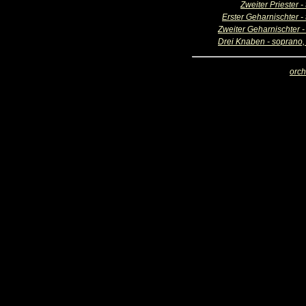
Zweiter Priester -
Erster Geharnischter -
Zweiter Geharnischter -
Drei Knaben - soprano, 
orch