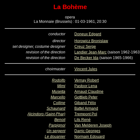
La Bohème
opera
La Monnaie (Brussels) : 01-03-1961, 20:30
conductor
Doneux Edgard
director
Horowicz Bronislaw
set designer, costume designer
Creuz Serge
revision of the direction
Landier Jean-Marc
(saison 1962-1963
revision of the direction
De Becker Ida
(saison 1965-1966)
choirmaster
Vincent Jules
Rodolfo
Vernay Robert
Mimi
Pastoor Lena
Musetta
Arnaud Claudine
Marcello
Gottlieb Peter
Colline
Giband Félix
Schaunard
Battel Armand
Alcindoro (Saint-Phar)
Trempont Pol
Benoit
Lits René
Parpignol
Van Melderen Joseph
Un sergent
Darric Georges
Le douanier
Normain Edouard