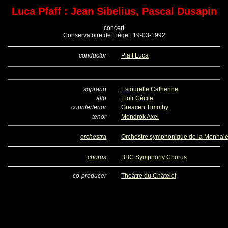
Luca Pfaff : Jean Sibelius, Pascal Dusapin
concert
Conservatoire de Liège : 19-03-1992
conductor
Pfaff Luca
soprano
Estourelle Catherine
alto
Eloir Cécile
countertenor
Greacen Timothy
tenor
Mendrok Axel
orchestra
Orchestre symphonique de la Monnai
chorus
BBC Symphony Chorus
co-producer
Théâtre du Châtelet