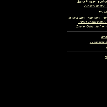
Erster Priester - spoke
Zweiter Priester -
Drei G
Ein altes Weib, Papagena - so
Erster Geharnischter -
Zweiter Geharnischter -
orch
2 - transverse
c