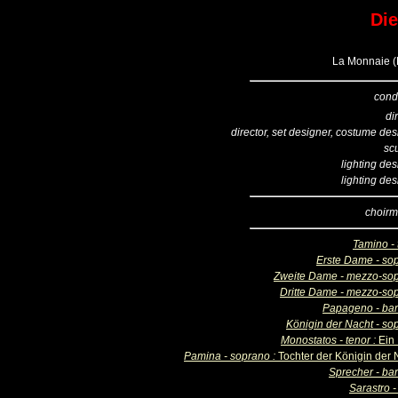
Die
La Monnaie (B
cond
di
director, set designer, costume de
sc
lighting de
lighting de
choirm
Tamino - 
Erste Dame - so
Zweite Dame - mezzo-so
Dritte Dame - mezzo-so
Papageno - bar
Königin der Nacht - so
Monostatos - tenor :
Ein
Pamina - soprano :
Tochter der Königin der 
Sprecher - bar
Sarastro -