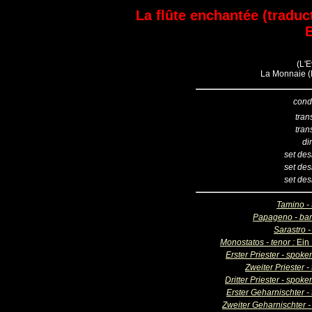
La flûte enchantée (traduc
(L'E
La Monnaie (B
cond
tran
tran
di
set des
set des
set des
Tamino - 
Papageno - bar
Sarastro -
Monostatos - tenor :
Ein
Erster Priester - spoke
Zweiter Priester -
Dritter Priester - spoke
Erster Geharnischter -
Zweiter Geharnischter -