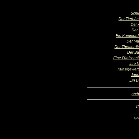
Schi
Der Tierbän
Der A
Der 
Ein Kammerd
Der Ma
Der Theaterdir
Der Ba
Eine Fünfzehnj
Ihre 
Kunstgewerb
Jour
Ein D
orch
c
sp