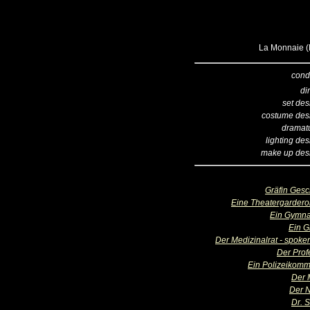
La Monnaie (B
cond
di
set des
costume des
dramatu
lighting de
make up des
Gräfin Gesc
Eine Theatergardero
Ein Gymna
Ein 
Der Medizinalrat - spoken
Der Prof
Ein Polizeikomm
Der 
Der 
Dr. 