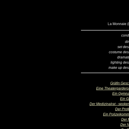
La Monnaie (B
cond
di
set des
costume des
dramatu
lighting de
make up des
Gräfin Gesc
Eine Theatergardero
Ein Gymna
Ein 
Der Medizinalrat - spoken
Der Prof
Ein Polizeikomm
Der 
Der 