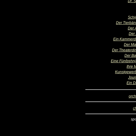
Dr. 
Schi
Der Tierbän
Der A
Der 
Ein Kammerd
Der Ma
Der Theaterdir
Der Ba
Eine Fünfzehnj
Ihre 
Kunstgewerb
Jour
Ein D
orch
c
sp