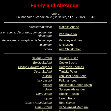
Fanny and Alexander
opéra
La Monnaie : Grande salle (Bruxelles) : 17-12-2024, 19:30
directeur musical
Matiakh Ariane
ur en scène, décorateur, conception de
Van Hove Ivo
l'éclairage
décorateur, conception de l'éclairage
Versweyveld Jan
costumier
D'Huys An
vidéo
Ash Christopher
Helena Ekdahl
Bullock Susan
Emilie Ekdahl
Cooke Sacha
Bishop Edward Vergerus
Hampson Thomas
Oscar Ekdahl
Tantsits Peter
Justina
von Otter Anne Sofie
Isak Jacobi
Falkman Loa
Ismaël
Nussbaum Cohen Aryeh
Aron
Sprague Alexander
Carl Ekdahl
Hopkins Justin
Lydia
Leech Polly
Gustav Adolf Ekdahl
Ring Gavan
Alma Ekdahl
de Valensart Margaux