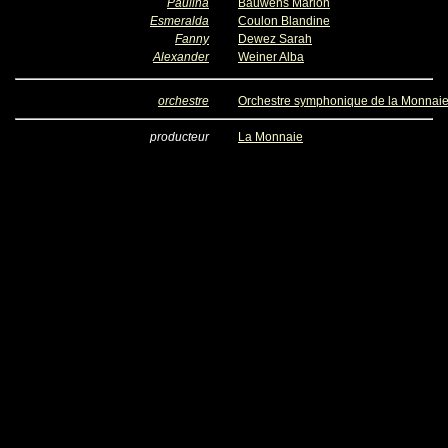
Paulina
Bauwens Marion
Esmeralda
Coulon Blandine
Fanny
Dewez Sarah
Alexander
Weiner Alba
orchestre
Orchestre symphonique de la Monnai
producteur
La Monnaie