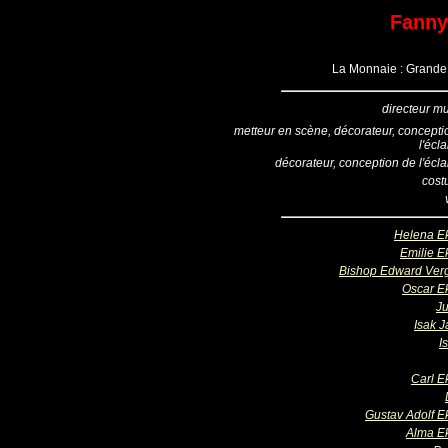
Fanny
La Monnaie : Grande 
directeur mu
metteur en scène, décorateur, concepti
l'écl
décorateur, conception de l'écla
cost
Helena E
Emilie E
Bishop Edward Ver
Oscar E
Ju
Isak J
I
Carl E
Gustav Adolf E
Alma E