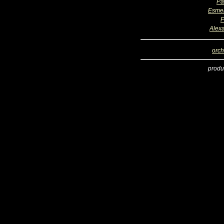
Pa
Esme
F
Alex
orch
produ