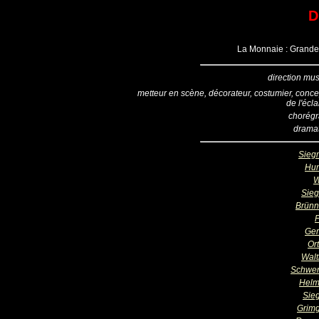
D
La Monnaie : Grande 
direction mus
metteur en scène, décorateur, costumier, conce
de l'écl
chorég
drama
Sieg
Hu
W
Sieg
Brünn
F
Ger
Or
Walt
Schwert
Helm
Sie
Grim