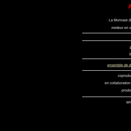
La Monnaie (B
metteur en 
v
ensemble de 
coprodu
en collaboration
produ
sp