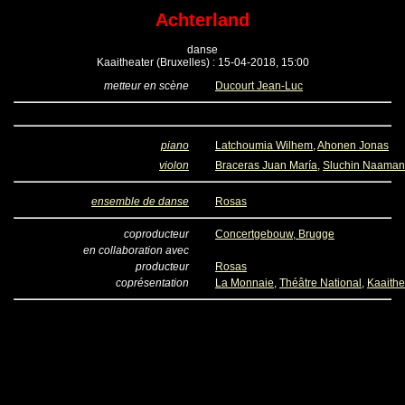
Achterland
danse
Kaaitheater (Bruxelles) : 15-04-2018, 15:00
metteur en scène
Ducourt Jean-Luc
piano
Latchoumia Wilhem
,
Ahonen Jonas
violon
Braceras Juan María
,
Sluchin Naaman
ensemble de danse
Rosas
coproducteur
Concertgebouw, Brugge
en collaboration avec
producteur
Rosas
coprésentation
La Monnaie
,
Théâtre National
,
Kaaithe