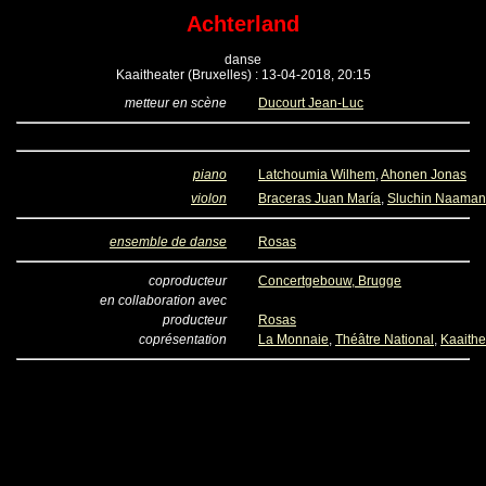
Achterland
danse
Kaaitheater (Bruxelles) : 13-04-2018, 20:15
metteur en scène
Ducourt Jean-Luc
piano
Latchoumia Wilhem
,
Ahonen Jonas
violon
Braceras Juan María
,
Sluchin Naaman
ensemble de danse
Rosas
coproducteur
Concertgebouw, Brugge
en collaboration avec
producteur
Rosas
coprésentation
La Monnaie
,
Théâtre National
,
Kaaithe