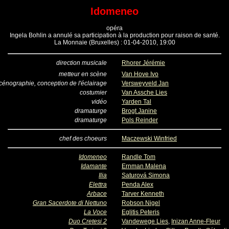
Idomeneo
opéra
Ingela Bohlin a annulé sa participation à la production pour raison de santé.
La Monnaie (Bruxelles) : 01-04-2010, 19:00
direction musicale
Rhorer Jérémie
metteur en scène
Van Hove Ivo
cénographie, conception de l'éclairage
Versweyveld Jan
costumier
Van Assche Lies
vidéo
Yarden Tal
dramaturge
Brogt Janine
dramaturge
Pols Reinder
chef des choeurs
Maczewski Winfried
Idomeneo
Randle Tom
Idamante
Ernman Malena
Ilia
Saturová Simona
Elettra
Penda Alex
Arbace
Tarver Kenneth
Gran Sacerdote di Nettuno
Robson Nigel
La Voce
Eglitis Peteris
Duo Cretesi 2
Vandewege Lies
,
Inizan Anne-Fleur