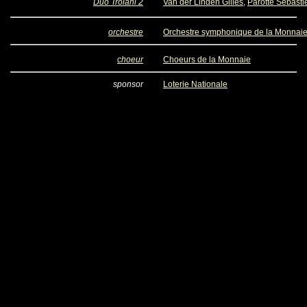
Duo Troiani 2
Van der Linden Gilles
,
Parotte Sébasti
orchestre
Orchestre symphonique de la Monnai
choeur
Choeurs de la Monnaie
sponsor
Loterie Nationale