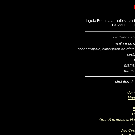
Ingela Bohlin a annulé sa part
La Monnaie (B
direction mus
metteur en 
scénographie, conception de l'écla
cost
drama
drama
chef des ch
Idom
Ida
E
A
Gran Sacerdote di Ne
La
Duo Cret