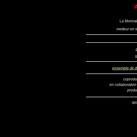
La Monnaie
metteur en 
v
ensemble de 
coprodu
en collaboration
produ
sp