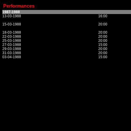
Performances
1987-1988
13-03-1988
16:00
15-03-1988
20:00
18-03-1988
20:00
22-03-1988
20:00
25-03-1988
20:00
27-03-1988
15:00
29-03-1988
20:00
31-03-1988
20:00
03-04-1988
15:00