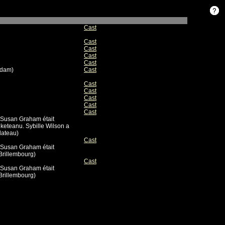
Cast
Cast
Cast
Cast
Cast
rdam)
Cast
Cast
Cast
Cast
Cast
Cast
 Susan Graham était
keteanu. Sybille Wilson a
plateau)
Cast
 Susan Graham était
Brillembourg)
Cast
 Susan Graham était
Brillembourg)