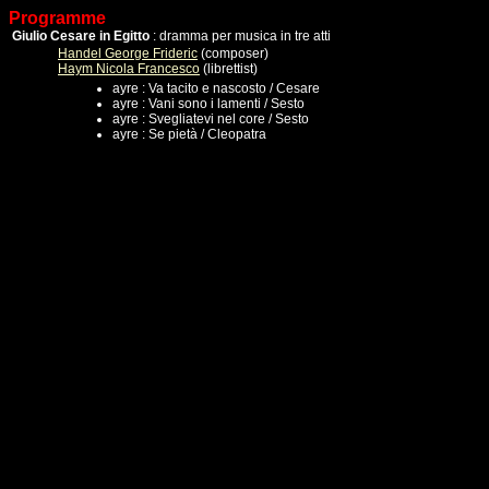
Programme
Giulio Cesare in Egitto
: dramma per musica in tre atti
Handel George Frideric
(composer)
Haym Nicola Francesco
(librettist)
ayre : Va tacito e nascosto / Cesare
ayre : Vani sono i lamenti / Sesto
ayre : Svegliatevi nel core / Sesto
ayre : Se pietà / Cleopatra