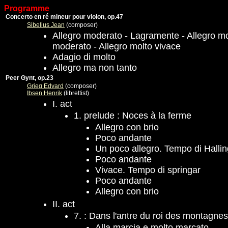
Programme
Concerto en ré mineur pour violon, op.47
Sibelius Jean
(composer)
Allegro moderato - Lagramente - Allegro mol
moderato - Allegro molto vivace
Adagio di molto
Allegro ma non tanto
Peer Gynt, op.23
Grieg Edvard
(composer)
Ibsen Henrik
(librettist)
I. act
1. prelude : Noces à la ferme
Allegro con brio
Poco andante
Un poco allegro. Tempo di Hallin
Poco andante
Vivace. Tempo di springar
Poco andante
Allegro con brio
II. act
7. : Dans l'antre du roi des montagnes
Alla marcia e molto marcato