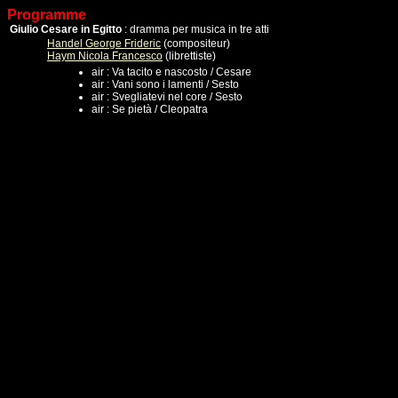
Programme
Giulio Cesare in Egitto
: dramma per musica in tre atti
Handel George Frideric
(compositeur)
Haym Nicola Francesco
(librettiste)
air : Va tacito e nascosto / Cesare
air : Vani sono i lamenti / Sesto
air : Svegliatevi nel core / Sesto
air : Se pietà / Cleopatra