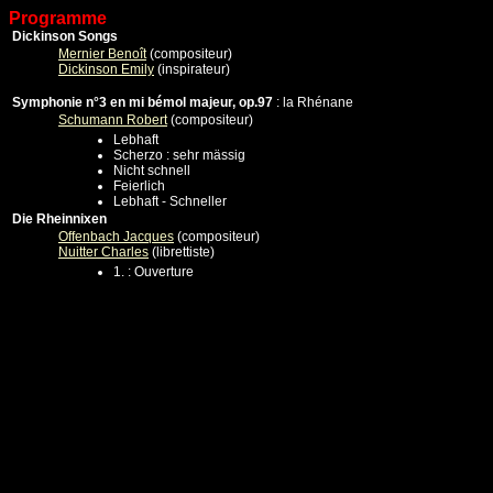
Programme
Dickinson Songs
Mernier Benoît
(compositeur)
Dickinson Emily
(inspirateur)
Symphonie n°3 en mi bémol majeur, op.97
: la Rhénane
Schumann Robert
(compositeur)
Lebhaft
Scherzo : sehr mässig
Nicht schnell
Feierlich
Lebhaft - Schneller
Die Rheinnixen
Offenbach Jacques
(compositeur)
Nuitter Charles
(librettiste)
1. : Ouverture