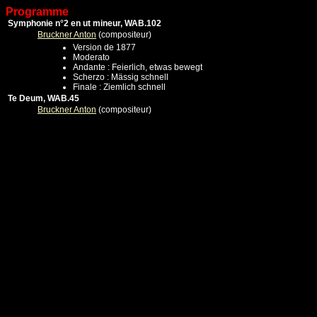
Programme
Symphonie n°2 en ut mineur, WAB.102
Bruckner Anton
(compositeur)
Version de 1877
Moderato
Andante : Feierlich, etwas bewegt
Scherzo : Mässig schnell
Finale : Ziemlich schnell
Te Deum, WAB.45
Bruckner Anton
(compositeur)