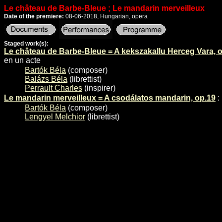
Le château de Barbe-Bleue ; Le mandarin merveilleux
Date of the premiere:
08-06-2018, Hungarian, opera
Staged work(s):
Le château de Barbe-Bleue = A kekszakallu Herceg Vara, 
en un acte
Bartók Béla
(composer)
Balázs Béla
(librettist)
Perrault Charles
(inspirer)
Le mandarin merveilleux = A csodálatos mandarin, op.19
:
Bartók Béla
(composer)
Lengyel Melchior
(librettist)